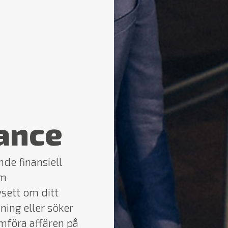
ance
de finansiell
om
vsett om ditt
jning eller söker
omföra affären på