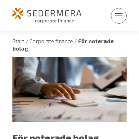
Fortsätt
till
innehållet
Start
/
Corporate finance
/
För noterade
bolag
För noterade bolag