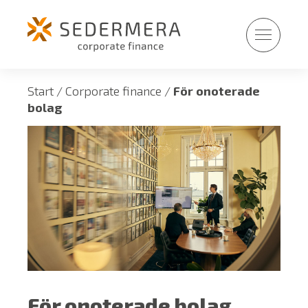
Fortsätt
till
innehållet
Start
/
Corporate finance
/
För onoterade
bolag
För onoterade bolag