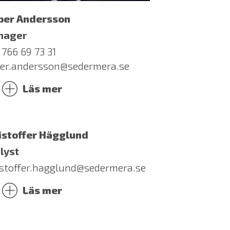
per Andersson
nager
 766 69 73 31
per.andersson@sedermera.se
Läs mer
istoffer Hägglund
lyst
istoffer.hagglund@sedermera.se
Läs mer