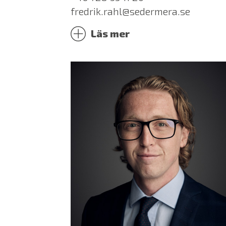
fredrik.rahl@sedermera.se
Läs mer