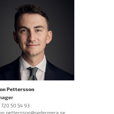
on Pettersson
nager
 720 50 54 93
on.pettersson@sedermera.se