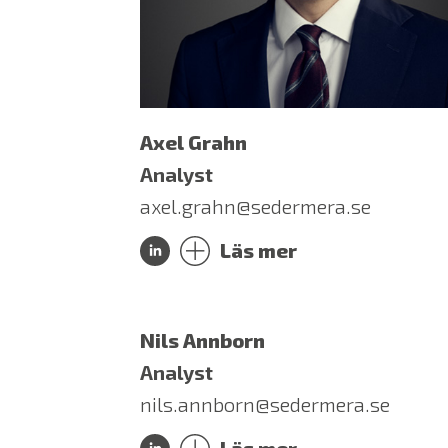
Axel Grahn
Analyst
axel.grahn@sedermera.se
Läs mer
Nils Annborn
Analyst
nils.annborn@sedermera.se
Läs mer