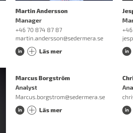
Martin Andersson
Jes
Manager
Ma
+46 70 874 87 87
+46
martin.andersson@sedermera.se
jes
Läs mer
Marcus Borgström
Chr
Analyst
Ana
Marcus.borgstrom@sedermera.se
chr
Läs mer