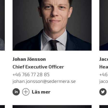
Johan Jönsson
Jac
Chief Executive Officer
Hea
+46 766 77 28 85
+46
johan.jonsson@sedermera.se
jac
Läs mer