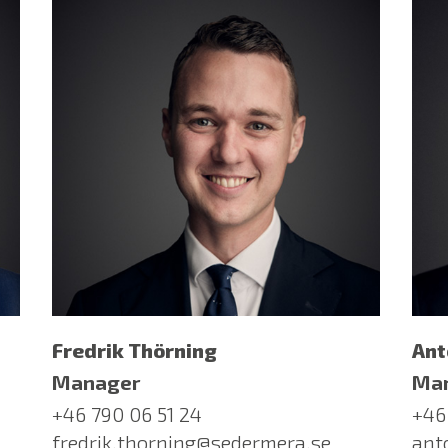
Fredrik Thörning
Ant
Manager
Ma
+46 790 06 51 24
+46
fredrik.thorning@sedermera.se
ant