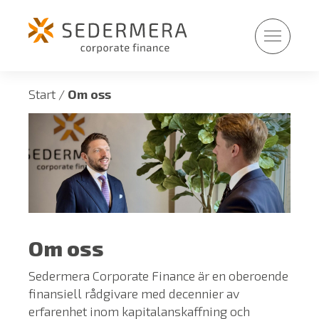
Fortsätt
till
innehållet
Start
/
Om oss
Om oss
Sedermera Corporate Finance är en oberoende
finansiell rådgivare med decennier av
erfarenhet inom kapitalanskaffning och