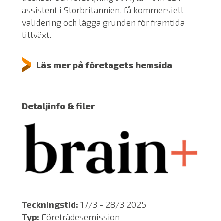
assistent i Storbritannien, få kommersiell
validering och lägga grunden för framtida
tillväxt.
Läs mer på företagets hemsida
Detaljinfo & filer
Teckningstid:
17/3 - 28/3 2025
Typ:
Företrädesemission