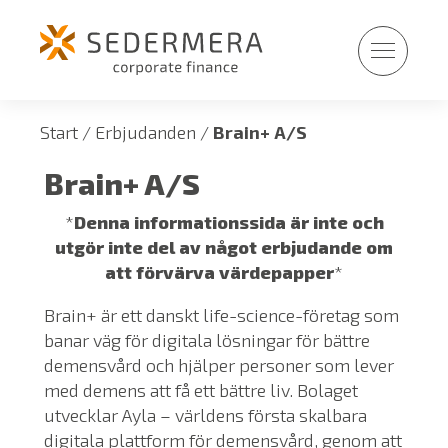
Fortsätt
till
innehållet
Start
/
Erbjudanden
/
Brain+ A/S
Brain+ A/S
*
Denna informationssida är inte och
utgör inte del av något erbjudande om
att förvärva värdepapper
*
Brain+ är ett danskt life-science-företag som
banar väg för digitala lösningar för bättre
demensvård och hjälper personer som lever
med demens att få ett bättre liv. Bolaget
utvecklar Ayla – världens första skalbara
digitala plattform för demensvård, genom att