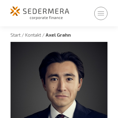
Fortsätt
till
innehållet
Start
/
Kontakt
/
Axel Grahn