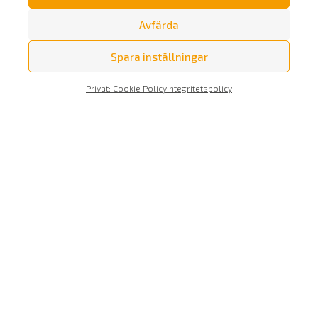
Prenumerera på vårt nyhetsbrev
Avfärda
Spara inställningar
Privat: Cookie Policy
Integritetspolicy