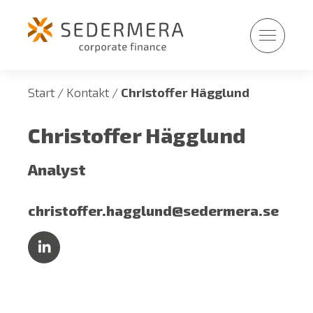
Fortsätt
till
innehållet
Start
/
Kontakt
/
Christoffer Hägglund
Christoffer Hägglund
Analyst
christoffer.hagglund@sedermera.se