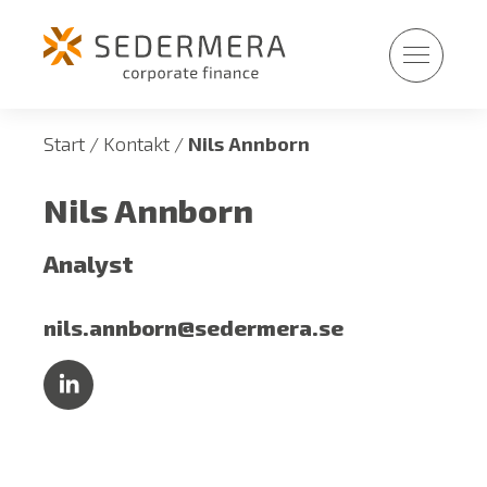
Fortsätt
till
innehållet
Start
/
Kontakt
/
Nils Annborn
Nils Annborn
Analyst
nils.annborn@sedermera.se